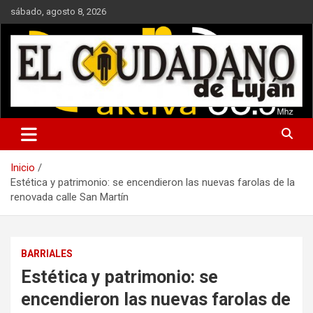
Saltar
sábado, agosto 8, 2026
al
contenido
Noticias de interés general y periodismo de investigación
Inicio
Estética y patrimonio: se encendieron las nuevas farolas de la
renovada calle San Martín
BARRIALES
Estética y patrimonio: se
encendieron las nuevas farolas de