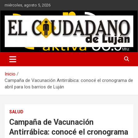
Saltar
miércoles, agosto 5, 2026
al
contenido
Noticias de interés general y periodismo de investigación
Inicio
Campaña de Vacunación Antirrábica: conocé el cronograma de
abril para los barrios de Luján
SALUD
Campaña de Vacunación
Antirrábica: conocé el cronograma