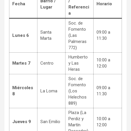
Barrio /
/
Fecha
Horario
Lugar
Referenci
a
Soc. de
Fomento
Santa
09:00 a
Lunes 6
(Las
Marta
11:30
Palmeras
772)
Humberto
10:00 a
Martes 7
Centro
y Las
12:00
Heras
Soc. de
Fomento
Miércoles
09:00 a
La Loma
(Los
8
11:30
Helechos
889)
Plaza (La
Perdiz y
10:00 a
Jueves 9
San Emilio
Martín
12:00