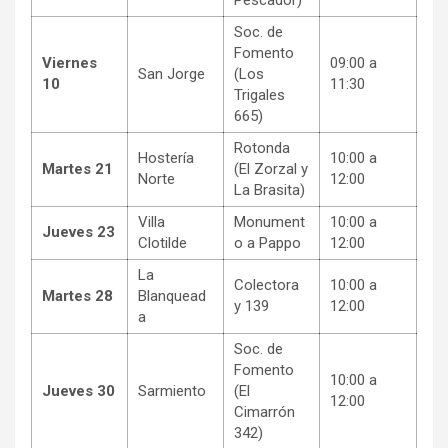
Pescador)
Soc. de
Fomento
Viernes
09:00 a
San Jorge
(Los
10
11:30
Trigales
665)
Rotonda
Hostería
10:00 a
Martes 21
(El Zorzal y
Norte
12:00
La Brasita)
Villa
Monument
10:00 a
Jueves 23
Clotilde
o a Pappo
12:00
La
Colectora
10:00 a
Martes 28
Blanquead
y 139
12:00
a
Soc. de
Fomento
10:00 a
Jueves 30
Sarmiento
(El
12:00
Cimarrón
342)