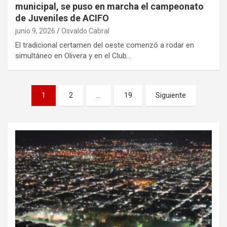
municipal, se puso en marcha el campeonato
de Juveniles de ACIFO
junio 9, 2026
Osvaldo Cabral
El tradicional certamen del oeste comenzó a rodar en
simultáneo en Olivera y en el Club…
Paginación
1
2
…
19
Siguiente
de
entradas