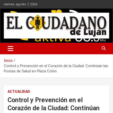
Saltar
viernes, agosto 7, 2026
al
contenido
Noticias de interés general y periodismo de investigación
Inicio
Control y Prevención en el Corazón de la Ciudad: Continúan las
Postas de Salud en Plaza Colón
ACTUALIDAD
Control y Prevención en el
Corazón de la Ciudad: Continúan