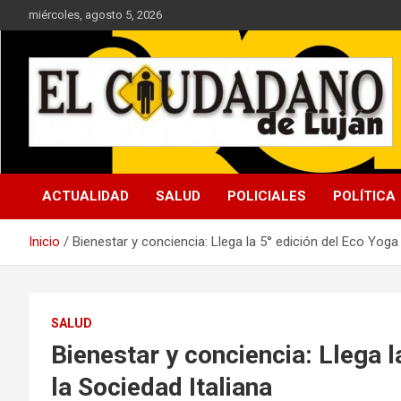
Saltar
miércoles, agosto 5, 2026
al
contenido
Noticias de interés general y periodismo de investigación
ACTUALIDAD
SALUD
POLICIALES
POLÍTICA
Inicio
Bienestar y conciencia: Llega la 5° edición del Eco Yoga 
SALUD
Bienestar y conciencia: Llega l
la Sociedad Italiana